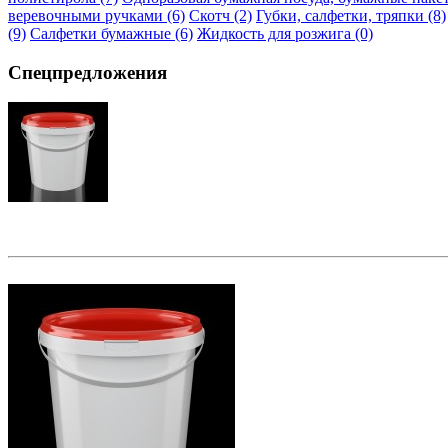
веревочными ручками (6)
Скотч (2)
Губки, салфетки, тряпки (8)
(9)
Салфетки бумажные (6)
Жидкость для розжига (0)
Спецпредложения