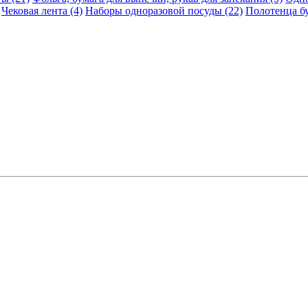
Чековая лента (4)
Наборы одноразовой посуды (22)
Полотенца б