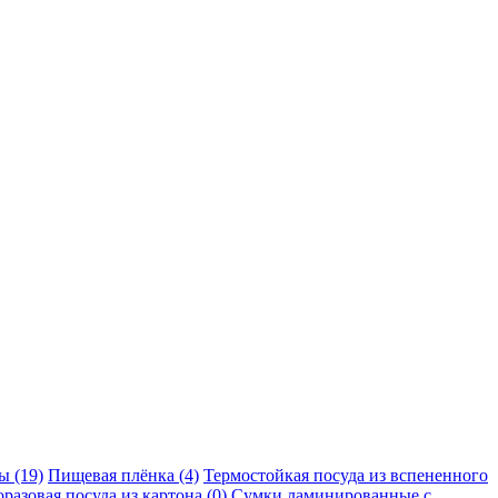
ы (19)
Пищевая плёнка (4)
Термостойкая посуда из вспененного
разовая посуда из картона (0)
Сумки ламинированные с